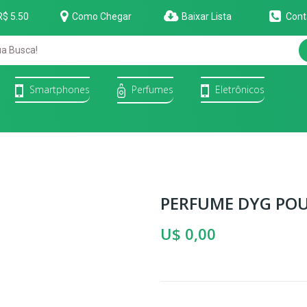
R$ 5.50
Como Chegar
Baixar Lista
Cont
Smartphones
Perfumes
Eletrônicos
PERFUME DYG POU
U$ 0,00